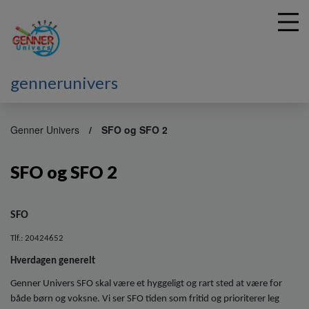
gennerunivers
G
å
Genner Univers
SFO og SFO 2
t
i
SFO og SFO 2
l
h
o
v
SFO
e
Tlf.: 20424652
d
i
Hverdagen generelt
n
Genner Univers SFO skal være et hyggeligt og rart sted at være for
d
h
både børn og voksne. Vi ser SFO tiden som fritid og prioriterer leg