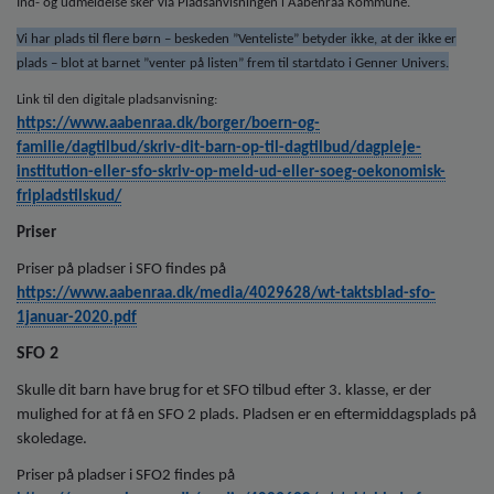
Ind- og udmeldelse sker via Pladsanvisningen i Aabenraa Kommune.
Vi har plads til flere børn – beskeden ”Venteliste” betyder ikke, at der ikke er
plads – blot at barnet ”venter på listen” frem til startdato i Genner Univers.
Link til den digitale pladsanvisning:
https://www.aabenraa.dk/borger/boern-og-
familie/dagtilbud/skriv-dit-barn-op-til-dagtilbud/dagpleje-
institution-eller-sfo-skriv-op-meld-ud-eller-soeg-oekonomisk-
fripladstilskud/
Priser
Priser på pladser i SFO findes på
https://www.aabenraa.dk/media/4029628/wt-taktsblad-sfo-
1januar-2020.pdf
SFO 2
Skulle dit barn have brug for et SFO tilbud efter 3. klasse, er der
mulighed for at få en SFO 2 plads. Pladsen er en eftermiddagsplads på
skoledage.
Priser på pladser i SFO2 findes på