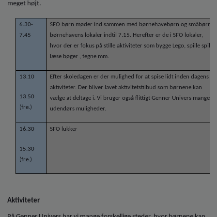
o
meget højt.
l
d
6.30-
SFO børn møder ind sammen med børnehavebørn og småbørn i
e
7.45
børnehavens lokaler indtil 7.15. Herefter er de i SFO lokaler,
t
hvor der er fokus på stille aktiviteter som bygge Lego, spille spil,
læse bøger , tegne mm.
13.10
Efter skoledagen er der mulighed for at spise lidt inden dagens
aktiviteter. Der bliver lavet aktivitetstilbud som børnene kan
13.50
vælge at deltage i. Vi bruger også flittigt Genner Univers mange
(fre.)
udendørs muligheder.
16.30
SFO lukker
15.30
(fre.)
Aktiviteter
På Genner Univers har vi mange forskellige steder, hvor børnene kan