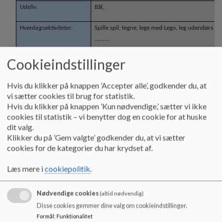
Udeliv:
Bål,
Hverdagsaktiviteter:
Spille spil, tegne, lege med Lego, leg udendørs
……….
Cookieindstillinger
Andre aktiviteter:
I køkkenet
Hvis du klikker på knappen ’Accepter alle’, godkender du, at
vi sætter cookies til brug for statistik.
Hvis du klikker på knappen ’Kun nødvendige,’ sætter vi ikke
cookies til statistik – vi benytter dog en cookie for at huske
dit valg.
Klikker du på ’Gem valgte’ godkender du, at vi sætter
cookies for de kategorier du har krydset af.
Kost
Genner Univers følger Aabenraa Kommunes sundhedspolitik og
Læs mere i
cookiepolitik
.
Genner Univers egen sundhedspolitik. Det betyder, at der i hverdagen
lægges vægt på en varieret og nærende kost, rugbrød/groft brød,
Nødvendige cookies
(altid nødvendig)
grønt, frugt og bær. Børnene skal selv have madpakke/frugt med til
Disse cookies gemmer dine valg om cookieindstillinger.
SFO tiden. Ved særlige lejligheder f.eks. fødselsdag eller en anden
Formål
:
Funktionalitet
begivenhed serveres der kage, chokolade eller lignende.