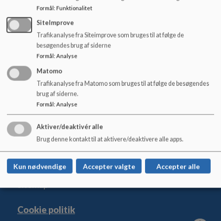
o
Formål
:
Funktionalitet
l
Valg til skolebestyrelsen
SiteImprove
d
Valg til skolebestyrelsen
e
Trafikanalyse fra Siteimprove som bruges til at følge de
Læs mere
t
besøgendes brug af siderne
Formål
:
Analyse
Matomo
Trafikanalyse fra Matomo som bruges til at følge de besøgendes
brug af siderne.
Genner Univers
Formål
:
Analyse
Genner Bygade 3, 6230 Rødekro
Aktiver/deaktivér alle
gennerunivers@aabenraa.dk
Brug denne kontakt til at aktivere/deaktivere alle apps.
+45 7376 8442
EAN NR.
5798005058311
Kun nødvendige
Accepter valgte
Accepter alle
Tilgængelighedserklæring
Sitemap
Cookie politik