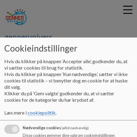
gennerunivers
Cookieindstillinger
G
å
Hvis du klikker på knappen ’Accepter alle’, godkender du, at
t
vi sætter cookies til brug for statistik.
i
Hvis du klikker på knappen ’Kun nødvendige,’ sætter vi ikke
l
cookies til statistik – vi benytter dog en cookie for at huske
h
dit valg.
o
Klikker du på ’Gem valgte’ godkender du, at vi sætter
v
cookies for de kategorier du har krydset af.
e
d
Læs mere i
cookiepolitik
.
i
n
d
Nødvendige cookies
(altid nødvendig)
h
Disse cookies gemmer dine valg om cookieindstillinger.