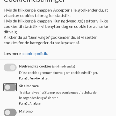
o
l
Tre fra børnehaven/småbørnsgruppen og tre fra skolen er på valg i år.
Hvis du klikker på knappen ’Accepter alle’, godkender du, at
d
vi sætter cookies til brug for statistik.
e
De tre fra børnehaven/småbørnsgruppen vælges for 2 år. De tre fra
Hvis du klikker på knappen ’Kun nødvendige,’ sætter vi ikke
t
cookies til statistik – vi benytter dog en cookie for at huske
skolen vælges med to for 4 år og en for 2 år.
dit valg.
Klikker du på ’Gem valgte’ godkender du, at vi sætter
Forældre, hvis barn er indskrevet i hhv. børnehave/småbørnsgruppen
cookies for de kategorier du har krydset af.
eller i kommende skoleårs 0.-6. årgang er valgbare og har valgret.
Læs mere i
cookiepolitik
.
Der vil fra d. 30. marts ligge valglister på kontoret. I har frem til d. 19.
april mulighed for at tjekke, om I er på listen.
Nødvendige cookies
(altid nødvendig)
Der bliver afholdt opstillingsmøde d. 26. april kl. 18.30, hvor du kan
Disse cookies gemmer dine valg om cookieindstillinger.
møde op, hvis du er interesseret i at stille op til bestyrelsen. Du kan
Formål
:
Funktionalitet
også skrive en mail til formand Helene Westermann Busch på:
SiteImprove
westermann2901@hotmail.com, hvis du ønsker at stille op. Mailen skal
Trafikanalyse fra Siteimprove som bruges til at følge de
være Helene i hænde senest d. 26.4 kl. 16.00.
besøgendes brug af siderne
Formål
:
Analyse
Hvis der er flere kandidater end, der er brug for, bliver der elektronisk
Matomo
valg – nærmere herom senere.