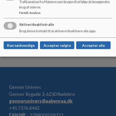
Trafikanalyse fra Matomo som bruges til at følge de besøgendes
Den nye bestyrelse tiltræder 1. august.
brug af siderne.
Formål
:
Analyse
Aktiver/deaktivér alle
Vi håber på god interesse for bestyrelsesarbejdet i Genner Univers.
Brug denne kontakt til at aktivere/deaktivere alle apps.
Kun nødvendige
Accepter valgte
Accepter alle
Mvh Merete Neuschild
Genner Univers
Genner Bygade 3, 6230 Rødekro
gennerunivers@aabenraa.dk
+45 7376 8442
EAN NR.
5798005058311