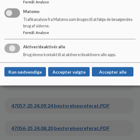
Formål
:
Analyse
Matomo
25.02.19 bestyrelsesreferat.pdf
Trafikanalyse fra Matomo som bruges til at følge de besøgendes
brug af siderne.
Formål
:
Analyse
25.01.16 bestyrelsesreferat.pdf
Aktiver/deaktivér alle
Brug denne kontakt til at aktivere/deaktivere alle apps.
47059-25 24.11.27 bestyrelsesreferat.PDF
Kun nødvendige
Accepter valgte
Accepter alle
47058-25 24.10.24 bestyrelsesreferat.PDF
47057-25 24.09.24 bestyrelsesreferat.PDF
47056-25 24.08.20 bestyrelsesreferat.PDF