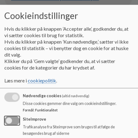
Cookieindstillinger
25.09.24 bestyrelsesreferat.pdf
Hvis du klikker på knappen ’Accepter alle’, godkender du, at
vi sætter cookies til brug for statistik.
Hvis du klikker på knappen ’Kun nødvendige,’ sætter vi ikke
25.08.27 bestyrelsesreferat.pdf
cookies til statistik – vi benytter dog en cookie for at huske
dit valg.
Klikker du på ’Gem valgte’ godkender du, at vi sætter
25.06.16 bestyrelsesreferat.pdf
cookies for de kategorier du har krydset af.
Læs mere i
cookiepolitik
.
25.05.06 bestyrelsesreferat.pdf
Nødvendige cookies
(altid nødvendig)
Disse cookies gemmer dine valg om cookieindstillinger.
25.04.10 bestyrelsesreferat.pdf
Formål
:
Funktionalitet
SiteImprove
Trafikanalyse fra Siteimprove som bruges til at følge de
25.03.18 bestyrelsesreferat.pdf
besøgendes brug af siderne