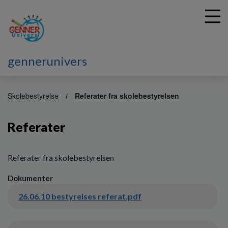
gennerunivers
G
å
Skolebestyrelse
Referater fra skolebestyrelsen
t
i
Referater
l
h
o
v
Referater fra skolebestyrelsen
e
Dokumenter
d
i
26.06.10 bestyrelses referat.pdf
n
d
h