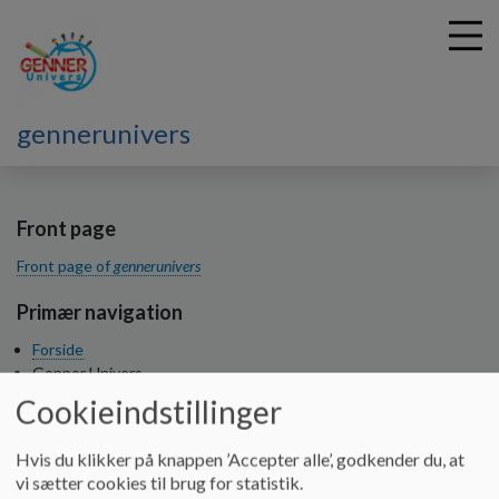
gennerunivers
G
å
t
Front page
i
Front page of
gennerunivers
l
h
Primær navigation
o
v
Forside
e
Genner Univers
d
Vores univers
Cookieindstillinger
i
Småbørnsgruppen
n
Børnehaven
Hvis du klikker på knappen ’Accepter alle’, godkender du, at
d
Skolen
vi sætter cookies til brug for statistik.
h
SFO og SFO 2