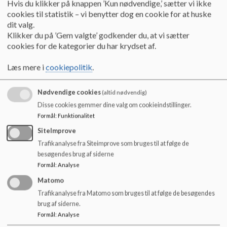
Hvis du klikker på knappen ’Kun nødvendige,’ sætter vi ikke
o
Politikker, principper, retningslinjer, pædagogisk læreplan mm.
cookies til statistik – vi benytter dog en cookie for at huske
l
Sundhed
dit valg.
d
Kommunikationspolitik
Klikker du på ’Gem valgte’ godkender du, at vi sætter
e
Politik for røgfrit miljø
cookies for de kategorier du har krydset af.
t
Pædagogisk læreplan dagtilbud
Evaluering af pædagogisk læreplan 2024
Læs mere i
cookiepolitik
.
Ordensregler
Retningslinjer for brug af svømmehal
Nødvendige cookies
(altid nødvendig)
Retningslinjer for håndtering af elevers fravær på GU 2025
Skema til anmodning om tilladelse til at holde ekstraordinært
Disse cookies gemmer dine valg om cookieindstillinger.
fri fra skole
Formål
:
Funktionalitet
Skoleudviklingssamtale 2026
SiteImprove
Tilsynsrapport 2025
Trafikanalyse fra Siteimprove som bruges til at følge de
Trafikpolitik
besøgendes brug af siderne
Trivselspolitik (inkl. antimobbestrategi)
Formål
:
Analyse
Kontakt og information
Ferieplan
Matomo
Ringetider
Trafikanalyse fra Matomo som bruges til at følge de besøgendes
Sampasnings/lukkedage 2025
brug af siderne.
Parkering ved Genner Univers - oversigt
Formål
:
Analyse
Skolebestyrelse