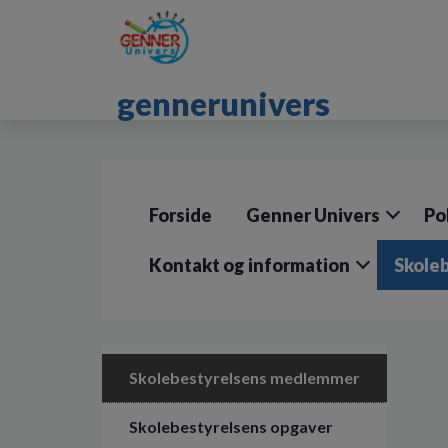
G
å
t
i
gennerunivers
l
h
o
v
e
d
Forside
Genner Univers
Po
i
n
d
Kontakt og information
Skole
h
o
l
d
e
Skolebestyrelsens medlemmer
t
Skolebestyrelsens opgaver