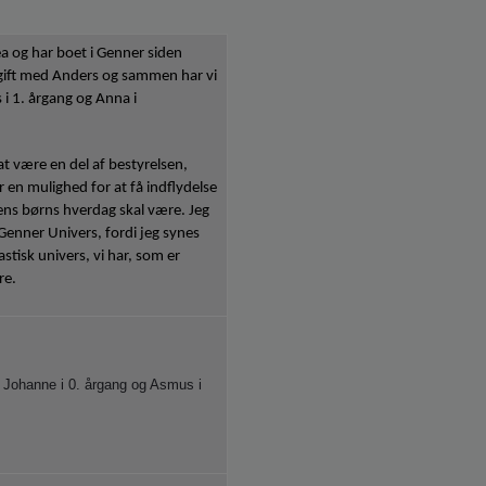
a og har boet i Genner siden
 gift med Anders og sammen har vi
 i 1. årgang og Anna i
 at være en del af bestyrelsen,
r en mulighed for at få indflydelse
ens børns hverdag skal være. Jeg
enner Univers, fordi jeg synes
astisk univers, vi har, som er
re.
il Johanne i 0. årgang og Asmus i