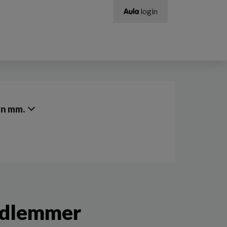
login
an mm.
edlemmer