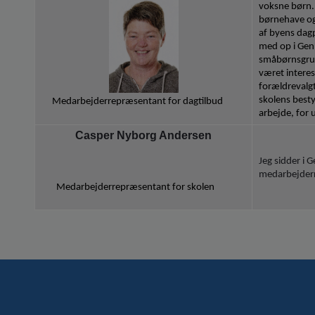
voksne børn. 
børnehave og
af byens dagp
med op i Gen
småbørnsgrup
været interes
forældrevalg
skolens besty
Medarbejderrepræsentant for dagtilbud
arbejde, for 
Casper Nyborg Andersen
Jeg sidder i 
medarbejder
Medarbejderrepræsentant for skolen