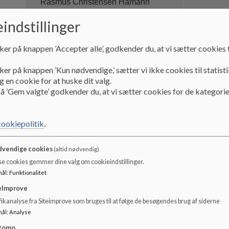
Rasmus Christensen Hamann
indstillinger
Er forælder ti
Forældrerepræsentant for skolen
ker på knappen ’Accepter alle’, godkender du, at vi sætter cookies t
ker på knappen ’Kun nødvendige,’ sætter vi ikke cookies til statisti
 en cookie for at huske dit valg.
å ’Gem valgte’ godkender du, at vi sætter cookies for de kategorie
Jeg hedder Lo
år siden. Jeg 
Louise Juel Gilbert
cookiepolitik
.
og er meget t
Forældrerepræsentant for skolen
mulighed for 
fællesskab o
vendige cookies
(altid nødvendig)
Mail:
louiseg
35@gmail.com
møder på sin 
se cookies gemmer dine valg om cookieindstillinger.
Mobil: 26276344
mål
:
Funktionalitet
Som ny foræl
til at få et s
eImprove
forhåbentlig 
ikanalyse fra Siteimprove som bruges til at følge de besøgendes brug af siderne
fremtid.
mål
:
Analyse
Gitte Degn Thomsen
tomo