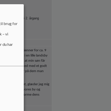
l Alfred og Sofus i 2. årgang
il brug for
k – vi
r du har
uise og kom til Genner for ca. 9
er selv vokset op i en lille landsby
aknemmelig for, at min søn får
at vokse op et sted med et godt
g hvor man hilser på dem man
vej.
drerepræsentant, glæder jeg mig
tørre kendskab til vores by og
være med til at forme dens