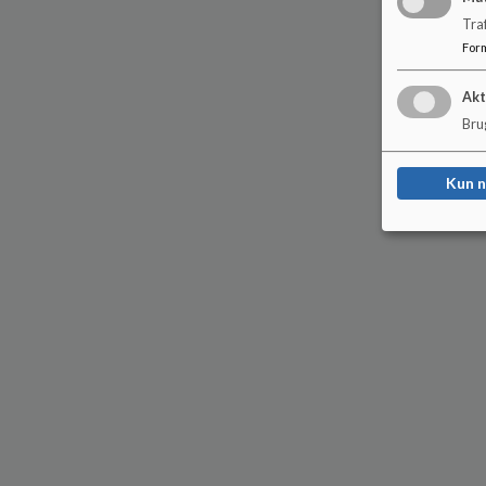
Tra
For
Akt
Brug
Kun 