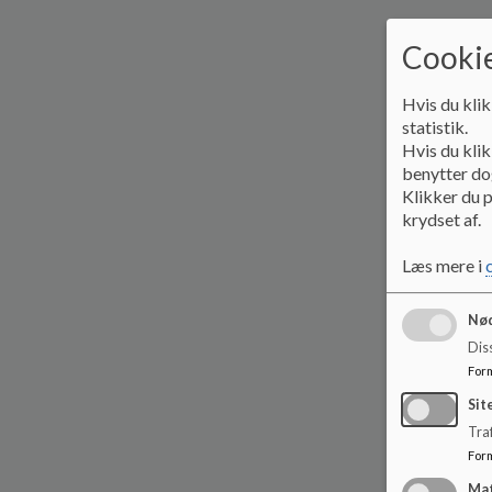
Cookie
Hvis du klik
statistik.
Hvis du klik
benytter dog
Klikker du p
krydset af.
Læs mere i
Nød
Dis
For
Sit
Traf
For
Ma