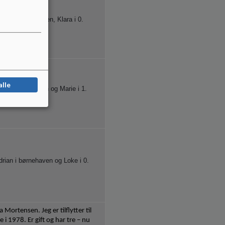
Lærke i børnehaven, Klara i 0.
ya i 3. årgang
alle
Jens i børnehaven og Marie i 1.
drian i børnehaven og Loke i 0.
 Mortensen. Jeg er tilflytter til
 i 1978. Er gift og har tre – nu