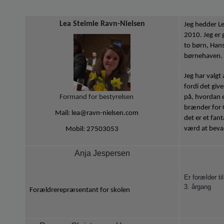
Lea Steimle Ravn-Nielsen
Jeg hedder Le
2010. Jeg er
to børn, Hans
børnehaven.
Jeg har valgt
fordi det give
på, hvordan 
Formand for bestyrelsen
brænder for G
Mail: lea@ravn-nielsen.com
det er et fant
værd at beva
Mobil: 27503053
Anja Jespersen
Er forælder t
3. årgang
Forældrerepræsentant for skolen