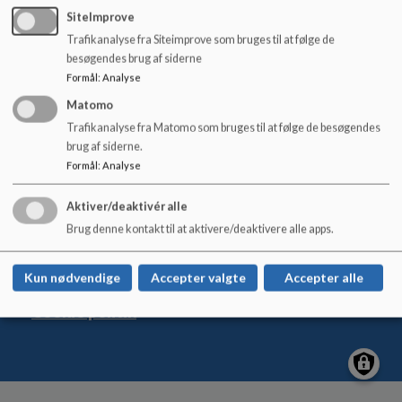
Der er tiltrådt en ny bestyrelse for Genner Univers pr. 1.
o
SiteImprove
august 2024
l
Trafikanalyse fra Siteimprove som bruges til at følge de
d
besøgendes brug af siderne
e
Formål
:
Analyse
t
Matomo
Genner Univers
Trafikanalyse fra Matomo som bruges til at følge de besøgendes
Genner Bygade 3, 6230 Rødekro
brug af siderne.
gennerunivers@aabenraa.dk
Formål
:
Analyse
+45 7376 8442
Aktiver/deaktivér alle
EAN NR.
5798005058311
Brug denne kontakt til at aktivere/deaktivere alle apps.
Tilgængelighedserklæring
Sitemap
Kun nødvendige
Accepter valgte
Accepter alle
Cookie politik