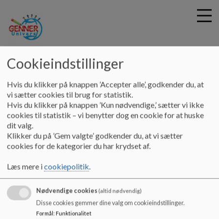
gennerunivers
Cookieindstillinger
G
Hvis du klikker på knappen ’Accepter alle’, godkender du, at
å
Skolebestyrelse
vi sætter cookies til brug for statistik.
t
Hvis du klikker på knappen ’Kun nødvendige,’ sætter vi ikke
i
cookies til statistik – vi benytter dog en cookie for at huske
Skolebestyrelse
l
dit valg.
h
Klikker du på ’Gem valgte’ godkender du, at vi sætter
o
cookies for de kategorier du har krydset af.
v
Bestyrelsen for Genner Univers består af tre
e
forældrerepræsentanter for Genner Univers
Læs mere i
cookiepolitik
.
d
småbørnsgruppe/børnehave og 4
i
forældrerepræsentanter fra Genner Univers skoledel samt 2
Nødvendige cookies
n
medarbejderrepræsentanter og 2 elever fra elevrådet.
(altid nødvendig)
d
Bestyrelsen afholder 10 møder fra august 2024 til juni 2025
Disse cookies gemmer dine valg om cookieindstillinger.
h
Formål
:
Funktionalitet